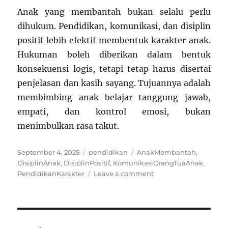
Anak yang membantah bukan selalu perlu
dihukum. Pendidikan, komunikasi, dan disiplin
positif lebih efektif membentuk karakter anak.
Hukuman boleh diberikan dalam bentuk
konsekuensi logis, tetapi tetap harus disertai
penjelasan dan kasih sayang. Tujuannya adalah
membimbing anak belajar tanggung jawab,
empati, dan kontrol emosi, bukan
menimbulkan rasa takut.
Posted
Categories
Tags
September 4, 2025
pendidikan
AnakMembantah
,
on
DisiplinAnak
,
DisiplinPositif
,
KomunikasiOrangTuaAnak
,
on
PendidikanKarakter
Leave a comment
Perlukah
Anak
Dihukum
Saat
Membantah