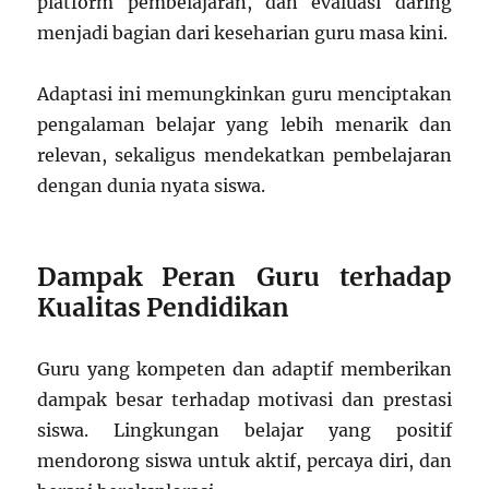
platform pembelajaran, dan evaluasi daring
menjadi bagian dari keseharian guru masa kini.
Adaptasi ini memungkinkan guru menciptakan
pengalaman belajar yang lebih menarik dan
relevan, sekaligus mendekatkan pembelajaran
dengan dunia nyata siswa.
Dampak Peran Guru terhadap
Kualitas Pendidikan
Guru yang kompeten dan adaptif memberikan
dampak besar terhadap motivasi dan prestasi
siswa. Lingkungan belajar yang positif
mendorong siswa untuk aktif, percaya diri, dan