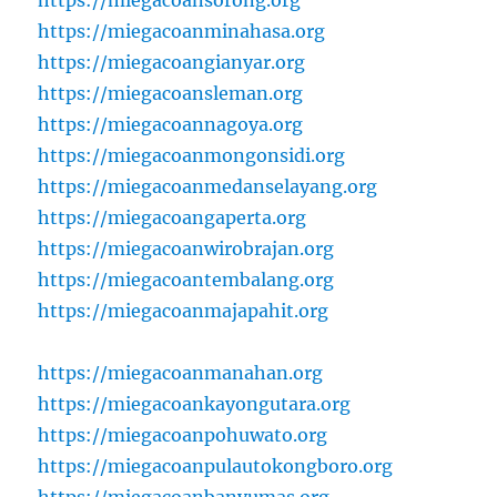
https://miegacoanminahasa.org
https://miegacoangianyar.org
https://miegacoansleman.org
https://miegacoannagoya.org
https://miegacoanmongonsidi.org
https://miegacoanmedanselayang.org
https://miegacoangaperta.org
https://miegacoanwirobrajan.org
https://miegacoantembalang.org
https://miegacoanmajapahit.org
https://miegacoanmanahan.org
https://miegacoankayongutara.org
https://miegacoanpohuwato.org
https://miegacoanpulautokongboro.org
https://miegacoanbanyumas.org