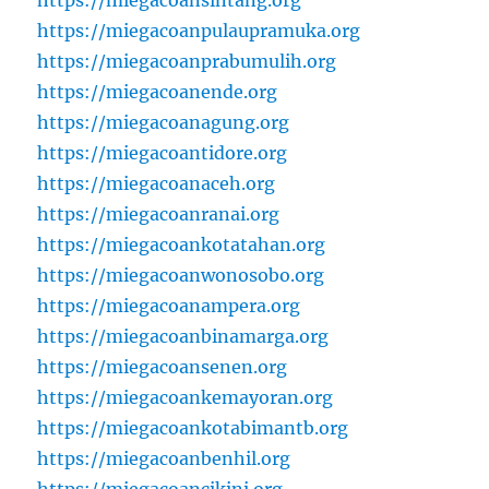
https://miegacoanpulaupramuka.org
https://miegacoanprabumulih.org
https://miegacoanende.org
https://miegacoanagung.org
https://miegacoantidore.org
https://miegacoanaceh.org
https://miegacoanranai.org
https://miegacoankotatahan.org
https://miegacoanwonosobo.org
https://miegacoanampera.org
https://miegacoanbinamarga.org
https://miegacoansenen.org
https://miegacoankemayoran.org
https://miegacoankotabimantb.org
https://miegacoanbenhil.org
https://miegacoancikini.org