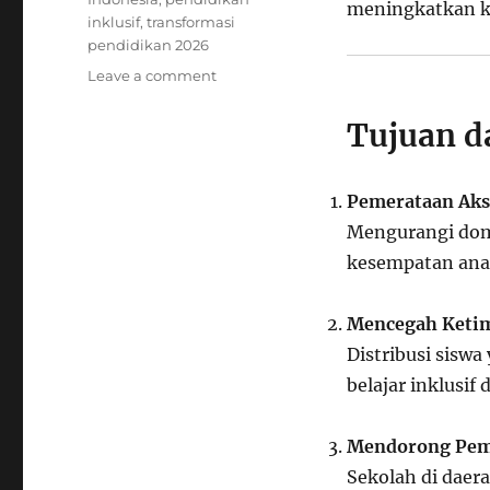
meningkatkan ku
inklusif
,
transformasi
pendidikan 2026
on
Leave a comment
Evaluasi
Sistem
Tujuan d
Zonasi:
Efektifkah
Pemerataan
Pemerataan Aks
Pendidikan
Mengurangi domi
di
Indonesia?
kesempatan anak
Mencegah Ketim
Distribusi sisw
belajar inklusif d
Mendorong Pem
Sekolah di daera