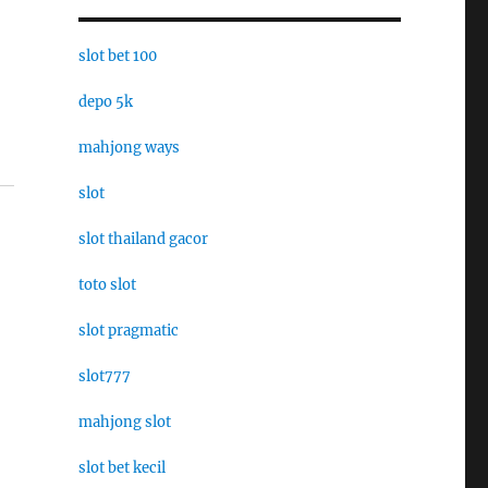
slot bet 100
depo 5k
mahjong ways
slot
slot thailand gacor
toto slot
slot pragmatic
slot777
mahjong slot
slot bet kecil