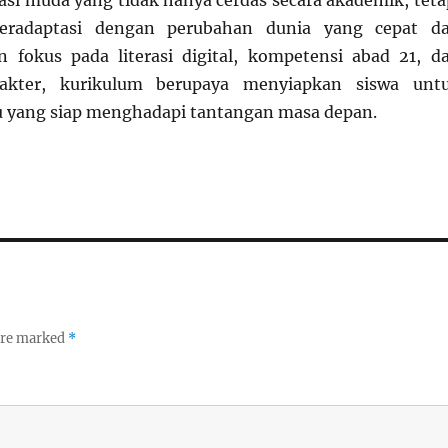
si muda yang tidak hanya cerdas secara akademik, teta
radaptasi dengan perubahan dunia yang cepat d
 fokus pada literasi digital, kompetensi abad 21, d
rakter, kurikulum berupaya menyiapkan siswa unt
u yang siap menghadapi tantangan masa depan.
 are marked
*