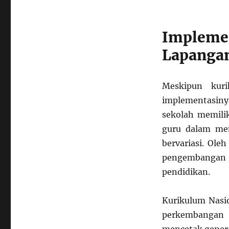
Implem
Lapanga
Meskipun kuri
implementasin
sekolah memilik
guru dalam men
bervariasi. Ole
pengembangan p
pendidikan.
Kurikulum Nasio
perkembangan 