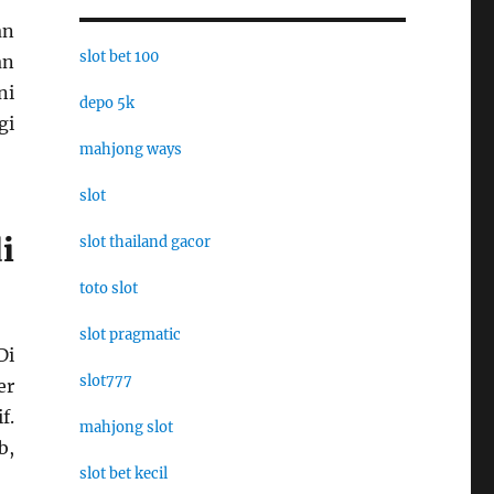
an
slot bet 100
an
ni
depo 5k
gi
mahjong ways
slot
i
slot thailand gacor
toto slot
slot pragmatic
Di
slot777
er
f.
mahjong slot
b,
slot bet kecil