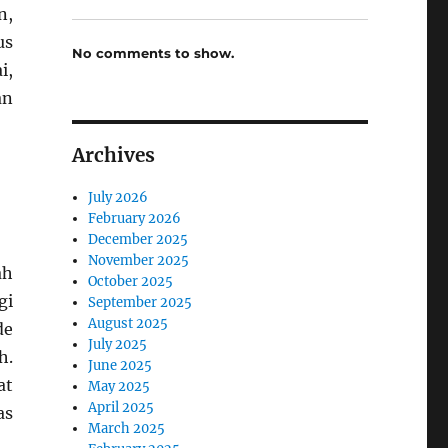
n,
us
No comments to show.
i,
an
Archives
July 2026
February 2026
December 2025
November 2025
ah
October 2025
gi
September 2025
August 2025
de
July 2025
h.
June 2025
at
May 2025
April 2025
as
March 2025