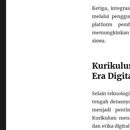
Ketiga, integra
melalui penggu
platform pem
memungkinkan p
siswa.
Kurikul
Era Digit
Selain teknolog
tengah derasnya
menjadi penti
Kurikulum menan
dan etika digita