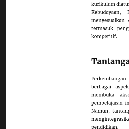
kurikulum diatu
Kebudayaan, 
menyesuaikan d
termasuk pen
kompetitif.
Tantanga
Perkembangan 
berbagai aspe
membuka akse
pembelajaran in
Namun, tantan
mengintegrasika
pendidikan.