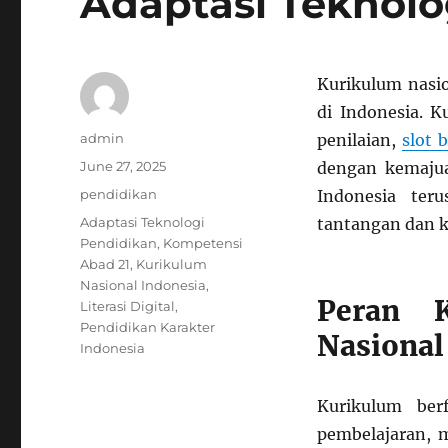
Adaptasi Teknol
Kurikulum nasi
di Indonesia. K
Author
admin
penilaian,
slot 
Posted
June 27, 2025
dengan kemajua
on
Categories
pendidikan
Indonesia te
Tags
Adaptasi Teknologi
tantangan dan 
Pendidikan
,
Kompetensi
Abad 21
,
Kurikulum
Nasional Indonesia
,
Peran K
Literasi Digital
,
Pendidikan Karakter
Nasional
Indonesia
Kurikulum ber
pembelajaran, m